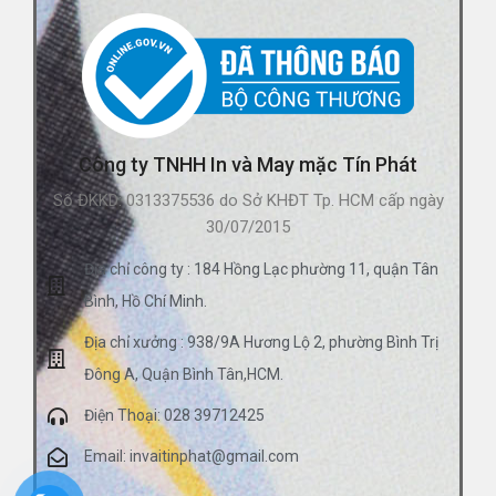
Công ty TNHH In và May mặc Tín Phát
Số ĐKKD: 0313375536 do Sở KHĐT Tp. HCM cấp ngày
30/07/2015
Địa chỉ công ty : 184 Hồng Lạc phường 11, quận Tân
Bình, Hồ Chí Minh.
Địa chỉ xưởng : 938/9A Hương Lộ 2, phường Bình Trị
Đông A, Quận Bình Tân,HCM.
Điện Thoại: 028 39712425
Email: invaitinphat@gmail.com