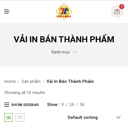
U
0
M
E
N
U
VẢI IN BÁN THÀNH PHẨM
Danh mục
Home
Sản phẩm
Vải In Bán Thành Phẩm
Showing all 10 results
Show
9
24
36
SHOW SIDEBAR
Default sorting