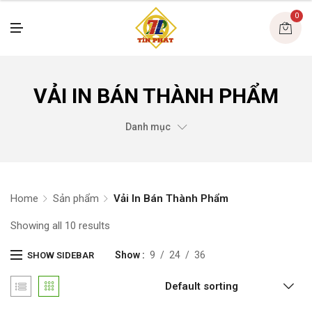
U
0
M
E
N
U
VẢI IN BÁN THÀNH PHẨM
Danh mục
Home
Sản phẩm
Vải In Bán Thành Phẩm
Showing all 10 results
Show
9
24
36
SHOW SIDEBAR
Default sorting