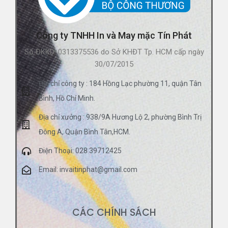
Công ty TNHH In và May mặc Tín Phát
Số ĐKKD: 0313375536 do Sở KHĐT Tp. HCM cấp ngày
30/07/2015
Địa chỉ công ty : 184 Hồng Lạc phường 11, quận Tân
Bình, Hồ Chí Minh.
Địa chỉ xưởng : 938/9A Hương Lộ 2, phường Bình Trị
Đông A, Quận Bình Tân,HCM.
Điện Thoại: 028 39712425
Email: invaitinphat@gmail.com
CÁC CHÍNH SÁCH