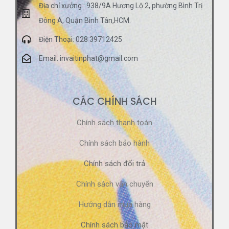
Địa chỉ xưởng : 938/9A Hương Lộ 2, phường Bình Trị
Đông A, Quận Bình Tân,HCM.
Điện Thoại: 028 39712425
Email: invaitinphat@gmail.com
CÁC CHÍNH SÁCH
Chính sách thanh toán
Chính sách bảo hành
Chính sách đổi trả
Chính sách vận chuyển
Hướng dẫn mua hàng
Chính sách bảo mật