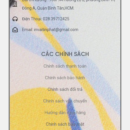
Đông A, Quận Bình Tân,HCM.
Điện Thoại: 028 39712425
Email: invaitinphat@gmail.com
CÁC CHÍNH SÁCH
Chính sách thanh toán
Chính sách bảo hành
Chính sách đổi trả
Chính sách vận chuyển
Hướng dẫn mua hàng
Chính sách bảo mật