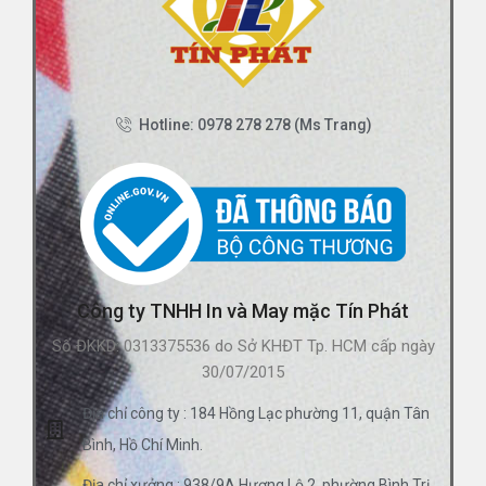
Hotline: 0978 278 278 (Ms Trang)
Công ty TNHH In và May mặc Tín Phát
Số ĐKKD: 0313375536 do Sở KHĐT Tp. HCM cấp ngày
30/07/2015
Địa chỉ công ty : 184 Hồng Lạc phường 11, quận Tân
Bình, Hồ Chí Minh.
Địa chỉ xưởng : 938/9A Hương Lộ 2, phường Bình Trị