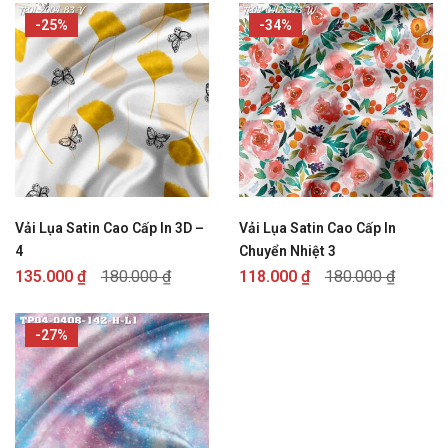
-25%
-34%
Vải Lụa Satin Cao Cấp In 3D –
Vải Lụa Satin Cao Cấp In
4
Chuyển Nhiệt 3
135.000
₫
180.000
₫
118.000
₫
180.000
₫
-27%