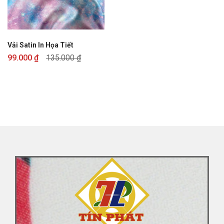
Vải Satin In Họa Tiết
99.000
₫
135.000
₫