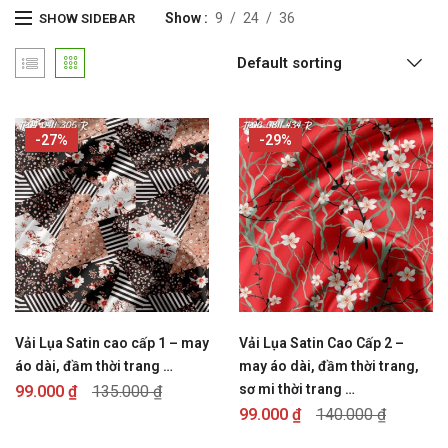
Show
9
24
36
SHOW SIDEBAR
Default sorting
-27%
-29%
Vải Lụa Satin cao cấp 1 – may
Vải Lụa Satin Cao Cấp 2 –
áo dài, đầm thời trang …
may áo dài, đầm thời trang,
sơ mi thời trang …
99.000
₫
135.000
₫
99.000
₫
140.000
₫