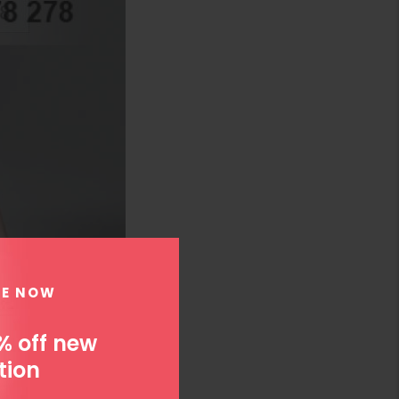
BE NOW
% off new
tion