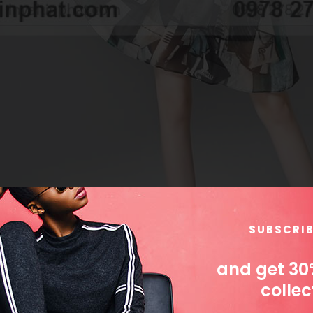
SUBSCRI
and get 30
collec