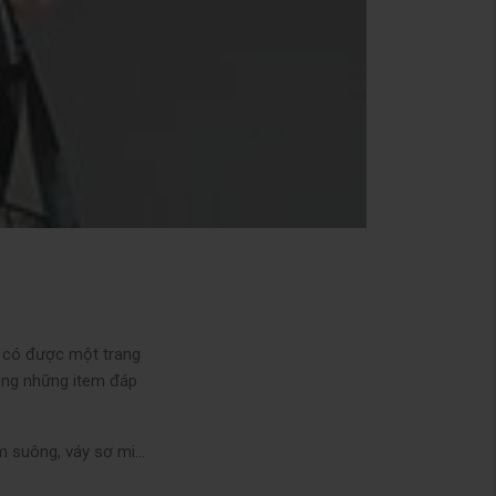
cô có được một trang
ong những item đáp
ầm suông, váy sơ mi…