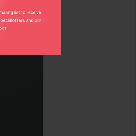
ailing list to receive
specialoffers and our
ons.