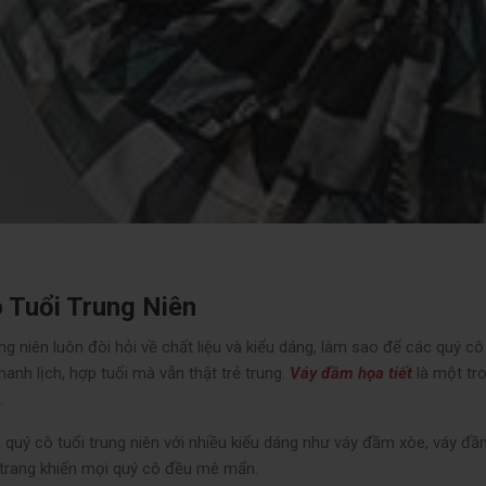
 Tuổi Trung Niên
ung niên luôn đòi hỏi về chất liệu và kiểu dáng, làm sao để các quý 
hanh lịch, hợp tuổi mà vẫn thật trẻ trung.
Váy đầm họa tiết
là một tr
.
quý cô tuổi trung niên với nhiều kiểu dáng như váy đầm xòe, váy đ
i trang khiến mọi quý cô đều mê mẩn.