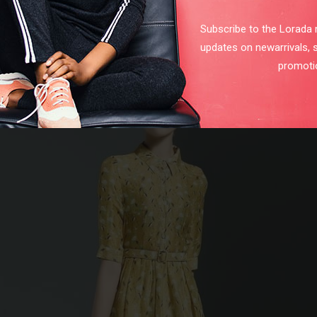
Subscribe to the Lorada m
ang là hottrend của mùa hè 2016 này và các quý cô cũng không bỏ lỡ
updates on newarrivals, 
promoti