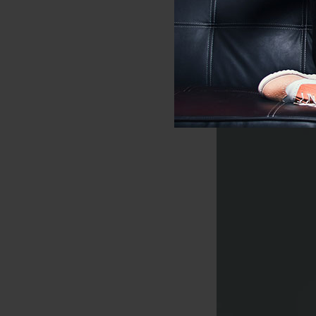
Váy sơ mi họa tiết đ