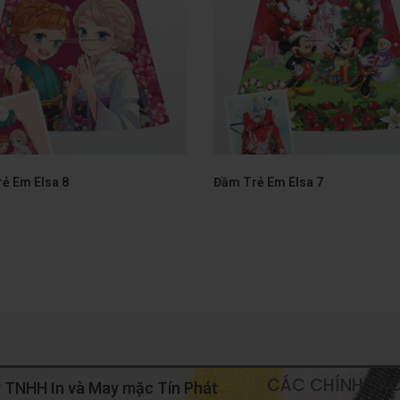
ẻ Em Elsa 8
Đầm Trẻ Em Elsa 7
CÁC CHÍNH SÁ
 TNHH In và May mặc Tín Phát