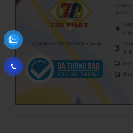
Số ĐKKD:
ngày 30/
Địa 
quận
Địa 
Hotline: 0978 278 278 (Ms Trang)
Bình
Điện
Emai