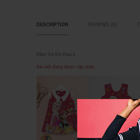
DESCRIPTION
REVIEWS (0)
T
Đầm Trẻ Em Elsa 6
Bài viết đang được cập nhật….