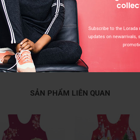
collec
Subscribe to the Lorada m
updates on newarrivals, 
promoti
SẢN PHẨM LIÊN QUAN