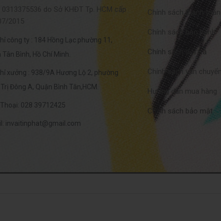
 0313375536 do Sở KHĐT Tp. HCM cấp
Chính sách thanh toán
07/2015
Chính sách bảo hành
chỉ công ty : 184 Hồng Lạc phường 11,
Chính sách đổi trả
 Tân Bình, Hồ Chí Minh.
Chính sách vận chuyể
chỉ xưởng : 938/9A Hương Lộ 2, phường
 Trị Đông A, Quận Bình Tân,HCM.
Hướng dẫn mua hàng
 Thoại: 028 39712425
Chính sách bảo mật
l: invaitinphat@gmail.com