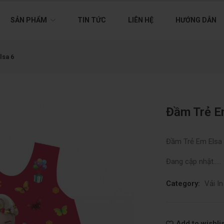
SẢN PHẨM
TIN TỨC
LIÊN HỆ
HƯỚNG DẪN
lsa 6
Đầm Trẻ E
Đầm Trẻ Em Elsa
Đang cập nhật…..
Category:
Vải I
Add to wishlis