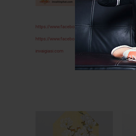
https://www.facebook.com/aodaiduyenviettp
https://www.facebook.com/vaitinphatDuyenViet
invaigiasi.com