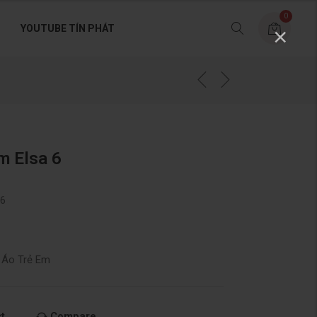
0
YOUTUBE TÍN PHÁT
×
m Elsa 6
 6
n Áo Trẻ Em
t
Compare