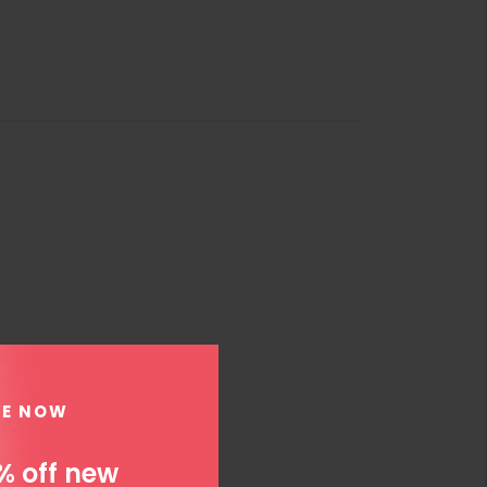
BE NOW
% off new