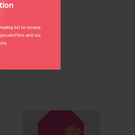
tion
ailing list to receive
specialoffers and our
ons.