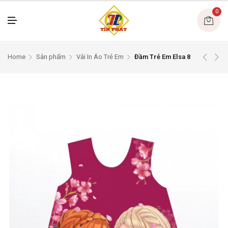
U
0
M
E
N
U
Home
Sản phẩm
Vải In Áo Trẻ Em
Đầm Trẻ Em Elsa 8