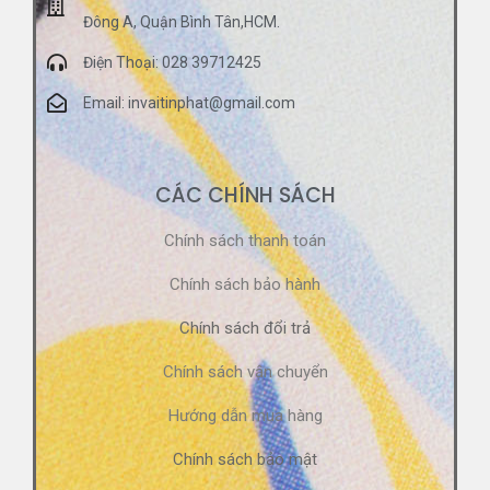
Đông A, Quận Bình Tân,HCM.
Điện Thoại: 028 39712425
Email: invaitinphat@gmail.com
CÁC CHÍNH SÁCH
Chính sách thanh toán
Chính sách bảo hành
Chính sách đổi trả
Chính sách vận chuyển
Hướng dẫn mua hàng
Chính sách bảo mật