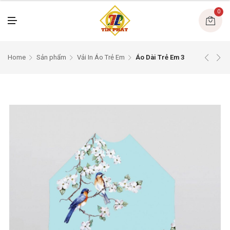
U
0
M
E
N
U
Home
Sản phẩm
Vải In Áo Trẻ Em
Áo Dài Trẻ Em 3