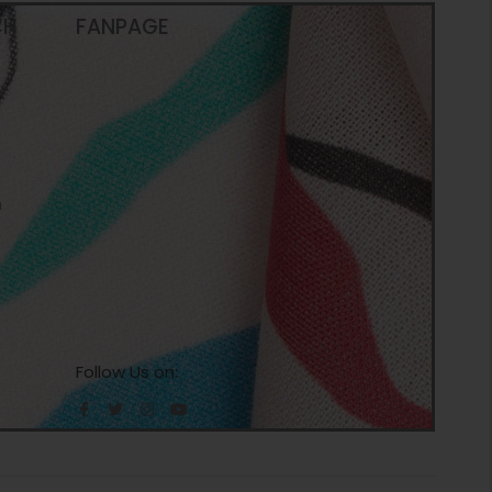
CH
FANPAGE
n
Follow Us on: