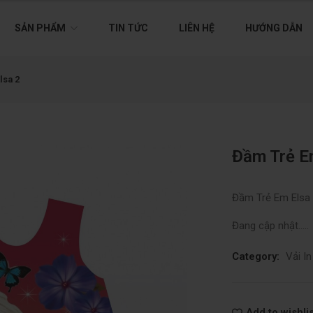
SẢN PHẨM
TIN TỨC
LIÊN HỆ
HƯỚNG DẪN
lsa 2
Đầm Trẻ E
Đầm Trẻ Em Elsa
Đang cập nhật…..
Category:
Vải I
Add to wishlis