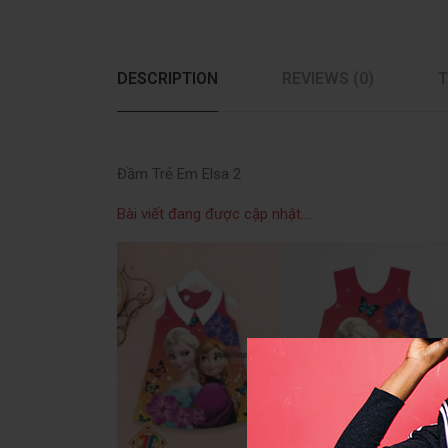
DESCRIPTION
REVIEWS (0)
T
Đầm Trẻ Em Elsa 2
Bài viết đang được cập nhật….