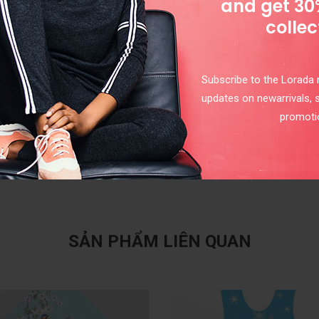
and get 30
collec
Subscribe to the Lorada m
updates on newarrivals, 
promoti
SẢN PHẨM LIÊN QUAN