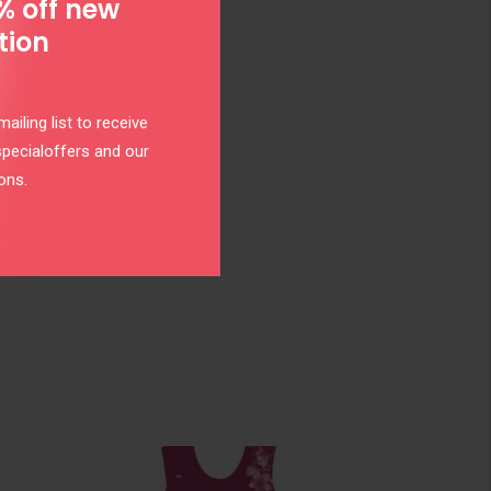
% off new
tion
ailing list to receive
specialoffers and our
ons.