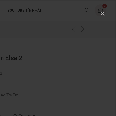
0
YOUTUBE TÍN PHÁT
×
m Elsa 2
 2
n Áo Trẻ Em
t
Compare