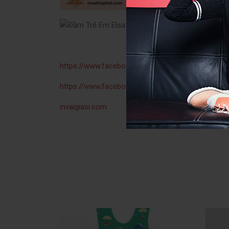
https://www.facebook.com/aodaiduyenviettp
https://www.facebook.com/vaitinphatDuyenViet
invaigiasi.com