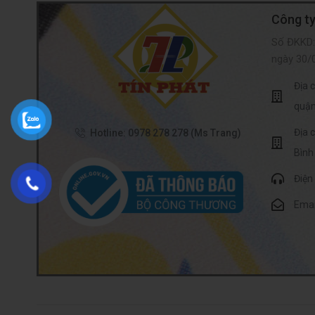
Công ty
Số ĐKKD:
ngày 30/
Địa 
quận
Địa 
Hotline: 0978 278 278 (Ms Trang)
Bình
Điện
Emai