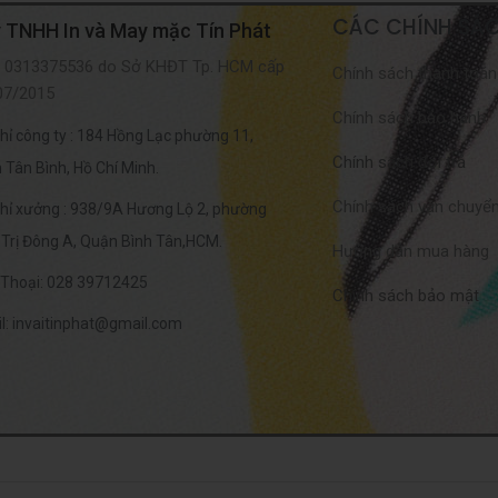
CÁC CHÍNH SÁ
 TNHH In và May mặc Tín Phát
 0313375536 do Sở KHĐT Tp. HCM cấp
Chính sách thanh toán
07/2015
Chính sách bảo hành
chỉ công ty : 184 Hồng Lạc phường 11,
Chính sách đổi trả
 Tân Bình, Hồ Chí Minh.
Chính sách vận chuyể
chỉ xưởng : 938/9A Hương Lộ 2, phường
 Trị Đông A, Quận Bình Tân,HCM.
Hướng dẫn mua hàng
 Thoại: 028 39712425
Chính sách bảo mật
l: invaitinphat@gmail.com