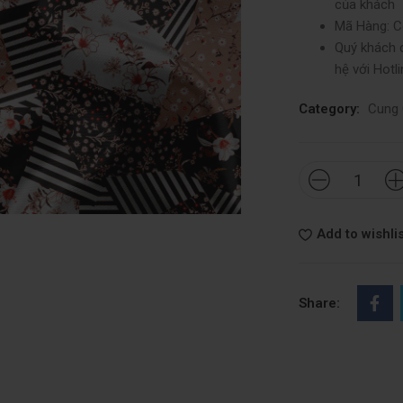
của khách
Mã Hàng: Có
Quý khách c
hệ với Hotl
Category:
Cung 
Add to wishlis
Share: