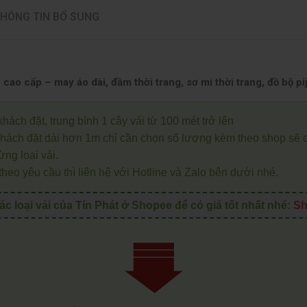
HÔNG TIN BỔ SUNG
n cao cấp – may áo dài, đầm thời trang, sơ mi thời trang, đồ bộ p
hách đặt, trung bình 1 cây vải từ 100 mét trở lên
Khách đặt dài hơn 1m chỉ cần chọn số lượng kèm theo shop sẽ 
ng loại vải.
theo yêu cầu thì liên hệ với Hotline và Zalo bên dưới nhé.
 loại vải của Tín Phát ở Shopee để có giá tốt nhất nhé:
Sh