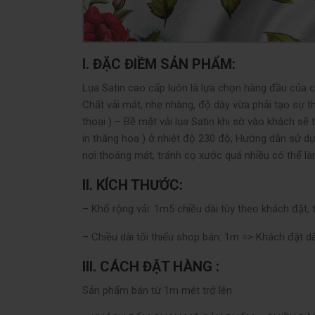
I. ĐẶC ĐIỀM SẢN PHẨM:
Lụa Satin cao cấp luôn là lựa chọn hàng đầu của c
Chất vải mát, nhẹ nhàng, độ dày vừa phải tạo sự t
thoại ) – Bề mặt vải lụa Satin khi sờ vào khách s
in thăng hoa ) ở nhiệt độ 230 độ, Hướng dẫn sử dụn
nơi thoáng mát, tránh cọ xước quá nhiều có thể l
II. KÍCH THƯỚC:
– Khổ rộng vải: 1m5 chiều dài tùy theo khách đặt, t
– Chiều dài tối thiểu shop bán: 1m => Khách đặt 
III. CÁCH ĐẶT HÀNG :
Sản phẩm bán từ 1m mét trở lên