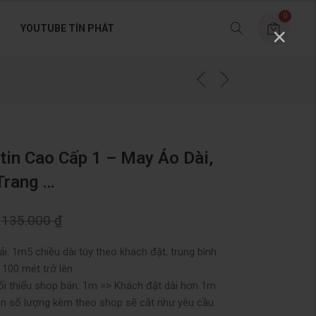
0
YOUTUBE TÍN PHÁT
×
tin Cao Cấp 1 – May Áo Dài,
Trang …
135.000
₫
i: 1m5 chiều dài tùy theo khách đặt, trung bình
ừ 100 mét trở lên
ối thiểu shop bán: 1m => Khách đặt dài hơn 1m
ọn số lượng kèm theo shop sẽ cắt như yêu cầu