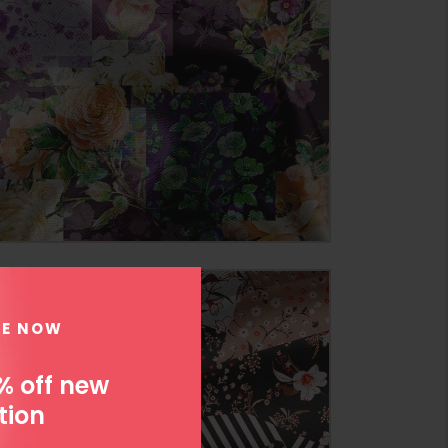
BE NOW
% off new
tion