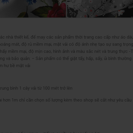
ác nhà thiết kế, để may các sản phẩm thời trang cao cấp như áo dài,
hoáng mát, độ rủ mềm mại, mặt vải có độ ánh nhẹ tạo sự sang trọng 
ẽ thấy mềm mại, độ mịn cao, hình ảnh và màu sắc nét và trung thực -T
g và bảo quản: – Sản phẩm có thể giặt tẩy, hấp, sấy, ủi bình thường
àm hư bề mặt vải
rung bình 1 cây vải từ 100 mét trở lên
dài hơn 1m chỉ cần chọn số lượng kèm theo shop sẽ cắt như yêu cầu 