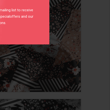
ailing list to receive
specialoffers and our
ons.