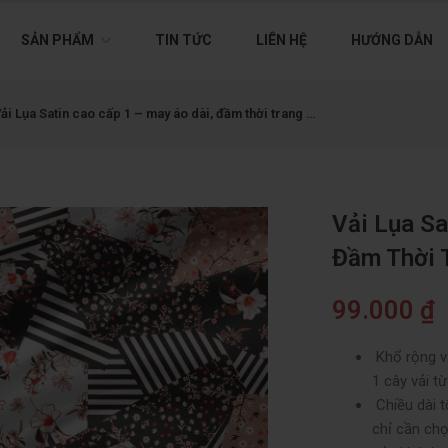
SẢN PHẨM
TIN TỨC
LIÊN HỆ
HƯỚNG DẪN
ải Lụa Satin cao cấp 1 – may áo dài, đầm thời trang …
Vải Lụa Sa
Đầm Thời 
99.000
₫
Khổ rộng vả
1 cây vải t
Chiều dài t
chỉ cần ch