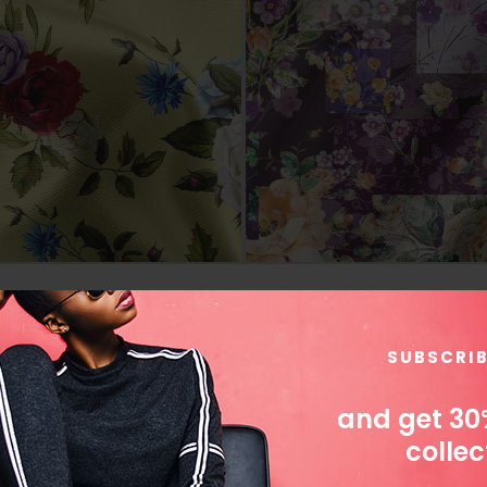
SUBSCRI
and get 30
collec