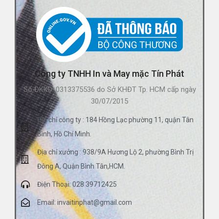
Công ty TNHH In và May mặc Tín Phát
Số ĐKKD: 0313375536 do Sở KHĐT Tp. HCM cấp ngày
30/07/2015
Địa chỉ công ty : 184 Hồng Lạc phường 11, quận Tân
Bình, Hồ Chí Minh.
Địa chỉ xưởng : 938/9A Hương Lộ 2, phường Bình Trị
Đông A, Quận Bình Tân,HCM.
Điện Thoại: 028 39712425
Email: invaitinphat@gmail.com