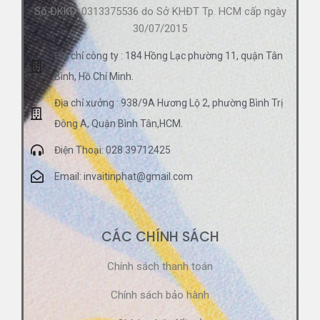
Số ĐKKD: 0313375536 do Sở KHĐT Tp. HCM cấp ngày
30/07/2015
Địa chỉ công ty : 184 Hồng Lạc phường 11, quận Tân
Bình, Hồ Chí Minh.
Địa chỉ xưởng : 938/9A Hương Lộ 2, phường Bình Trị
Đông A, Quận Bình Tân,HCM.
Điện Thoại: 028 39712425
Email: invaitinphat@gmail.com
CÁC CHÍNH SÁCH
Chính sách thanh toán
Chính sách bảo hành