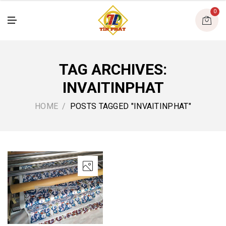
U
0
M
E
N
U
TAG ARCHIVES:
INVAITINPHAT
HOME
POSTS TAGGED "INVAITINPHAT"