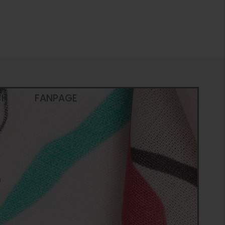
CH
FANPAGE
n