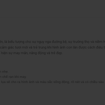
ến, là biểu tượng cho sự nguy nga đường bệ, sự trường thọ và niềm 
lại cảm giác tươi mới và trẻ trung khi hình ảnh con lân được cách điệu 
thể hiện sự may mắn, năng động và trẻ đẹp.
ãn nhẹ.
n chế rạn khi may.
n lụa sẽ cho ra hình ảnh và màu sắc sống động, rõ nét và có chiều sâu