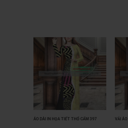
ÁO DÀI IN HỌA TIẾT THỔ CẨM 397
VẢI ÁO