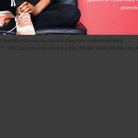
promoti
 từ chất liệu hay màu sắc hay họa tiết. Có rất nhiều chất liệu vải 
khô khi thấm nước, thì chất liệu lụa được ưu tiên hơn cả.
ợc đa dạng hóa lựa chọn với nhiều lựa chọn:
hể thay đổi mẫu mã màu sắc linh động theo ý kiến khách hàng.
 Ý , Hàn Quốc cho màu sắc trung thực thể hiện chính xác hiệu ứng 3D,