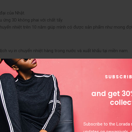
đại của Nhật.
 ứng 3D không phai với chất tẩy.
i chuyển nhiệt trên 10 năm giúp mình có được sản phẩm như mong đợi
ch vụ in chuyển nhiệt hàng trong nước và xuất khẩu tại miền nam.
g phục cty, đồng phục sự kiện, đồng phục nhãn hàng,… với số lượng lớn
 NAM
SUBSCRI
được định hình từ thời Nhà Nguyễn và càng ngày càng đa dạng mẫu mã 
and get 30
i đã trở thành một biểu tượng đặc trưng truyền thống Việt Nam.
collec
Subscribe to the Lorada m
updates on newarrivals, 