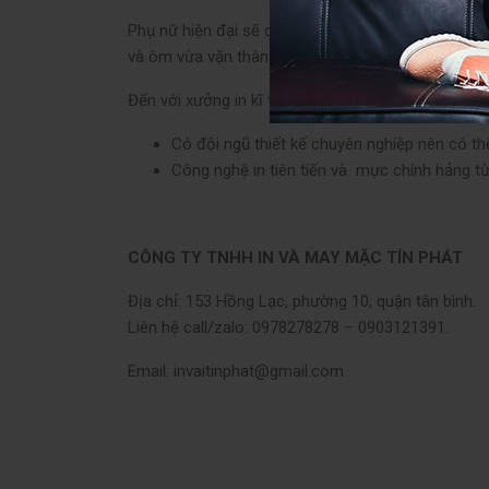
Phụ nữ hiện đại sẽ cách tân tà áo dài theo ý thích
và ôm vừa vặn thân thể, cũng như tính năng chóng 
Đến với xưởng in kĩ thuật số TÍN PHÁT, bạn sẽ đư
Có đội ngũ thiết kế chuyên nghiệp nên có t
Công nghệ in tiên tiến và mực chính hảng từ
CÔNG TY TNHH IN VÀ MAY MẶC TÍN PHÁT
Địa chỉ: 153 Hồng Lạc, phường 10, quận tân bình.
Liên hệ call/zalo: 0978278278 – 0903121391.
Email: invaitinphat@gmail.com