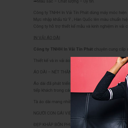
➡Màu sắc – Chất lượng – Uy tín.
Công ty TNHH In Vải Tín Phát dùng máy móc hiện 
Mực nhập khẩu từ Ý , Hàn Quốc lên màu chuẩn hiệu
Công ty hỗ trợ thiết kế mẫu và kinh nghiệm in vả
IN VẢI ÁO DÀI
Công ty TNHH In Vải Tín Phát
chuyên cung cấp dị
Thiết kế và in vải áo dài,in vải thun, thiết kế đồn
ÁO DÀI – NÉT THĂNG HOA VẺ ĐẸP PHỤ NỮ VIỆT
Áo dài đã phát triển qua nhiều năm tháng sau khi 
tiếp khách trong các bữa tiệc . Phụ nữ mang áo dà
Tà áo dài mang nhiều cảm hứng Thi ca :
NGƯỜI CON GÁI VIỆT, MẶC CHIẾC ÁO DÀI
ĐẸP KHẮP BỐN PHƯƠNG, MỘT NÉT Á ĐÔNG