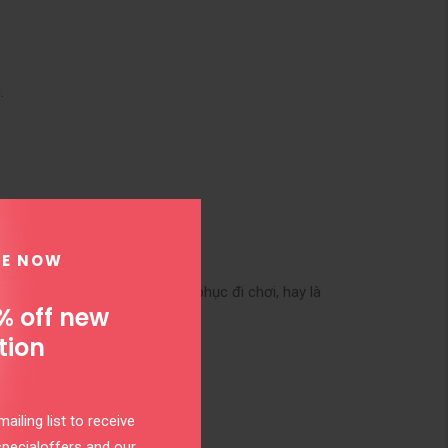
.
 và nhanh chóng.
BE NOW
từ trang phục đi làm, trang phục đi chơi, hay là
% off new
tion
ailing list to receive
specialoffers and our