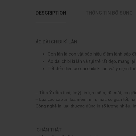
DESCRIPTION
THÔNG TIN BỔ SUNG
ÁO DÀI CHIBI KÌ LÂN
Con lân là con vật báo hiệu điềm lành sắp đ
Áo dài chibi kì lân và tụi trẻ rất đẹp, mang 
Tết đến diện áo dài chibi kì lân với ý niệm 
– Tằm Ý (tằm thái, tơ ý) :in lụa mềm, rũ, mát, co gi
– Lụa cao cấp :in lụa mềm, mịn, mát, co giãn tốt, hạ
Công nghệ in lụa: thường dùng in số lượng nhiều. I
CHÂN THẬT