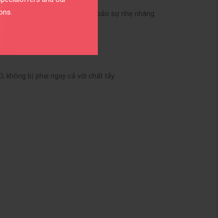
ons.
dùng để may áo dài, nhưng để đảm bảo sự nhẹ nhàng
 không bị phai ngay cả với chất tẩy.